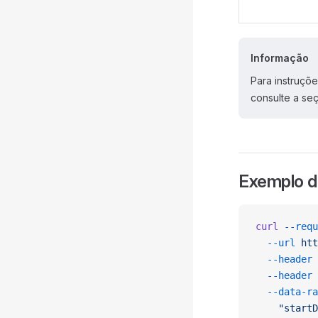
Informação
Para instruçõ
consulte a s
Exemplo d
curl
 --requ
  --url
 htt
  --header
 
  --header
 
  --data-ra
	"start