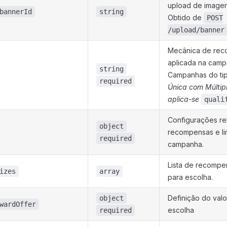
upload de imagen
bannerId
string
Obtido de
POST
/upload/banner
Mecânica de re
aplicada na camp
string
Campanhas do ti
required
Única com Múltip
aplica-se
quali
Configurações re
object
recompensas e li
required
campanha.
Lista de recompe
izes
array
para escolha.
Definição do valo
object
wardOffer
escolha
required