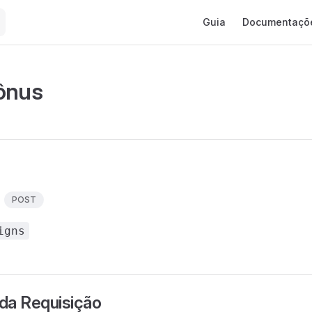
Main Navigation
Guia
Documentaçõ
ônus
:
POST
igns
da Requisição