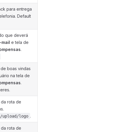
back para entrega
lefonia. Default
ndo que deverá
-mail
e tela de
compensas
.
 de boas vindas
uário na tela de
compensas
.
eres.
r da rota de
s.
.
/upload/logo
r da rota de