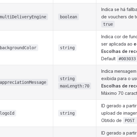
Indica se há fall
de vouchers de te
multiDeliveryEngine
boolean
true
Indica cor de fu
ser aplicada ao
e
backgroundColor
string
Escolhas de re
Default
#003033
Indica mensagem
exibida para o us
string
appreciationMessage
Escolhas de re
maxLength:70
Máximo 70 caract
ID gerado a parti
upload de imagen
logoId
string
Obtido de
POST 
ID gerado a parti