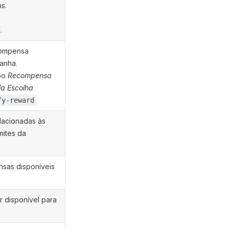
s.
.
compensa
anha.
po
Recompensa
la Escolha
fy-reward
lacionadas às
mites da
nsas disponíveis
r disponível para