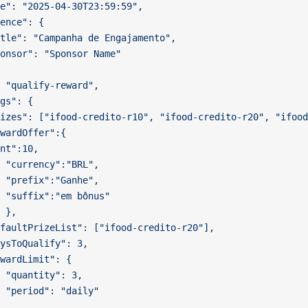
te": "2025-04-30T23:59:59",
ience": {
title": "Campanha de Engajamento",
sponsor": "Sponsor Name"
: "qualify-reward",
ngs": {
prizes": ["ifood-credito-r10", "ifood-credito-r20", "ifoo
rewardOffer":{
nt":10,
			"currency":"BRL",
			"prefix":"Ganhe",
			"suffix":"em bônus"
			},
defaultPrizeList": ["ifood-credito-r20"],
daysToQualify": 3,
rewardLimit": {
			"quantity": 3,
			"period": "daily"