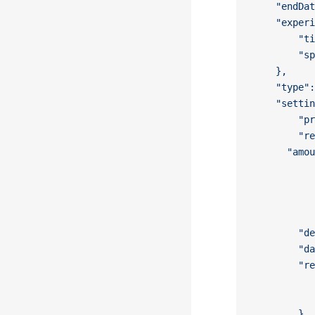
	"endDa
	"exper
		"
		"
	},
	"type"
	"setti
		"
		"
      "amou
		"
		"
		"
		}