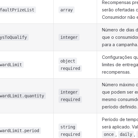
Recompensas pre
serão ofertadas 
faultPrizeList
array
Consumidor não e
Número de dias d
que o consumidor
ysToQualify
integer
para a campanha.
Configurações q
object
limites de entreg
wardLimit
required
recompensas.
Número máximo 
que podem ser e
integer
wardLimit.quantity
mesmo consumido
required
período definido.
Período de tempo
será aplicado. Va
string
wardLimit.period
,
,
required
once
daily