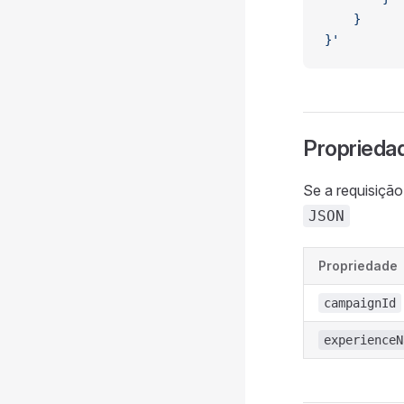
	}
}'
Proprieda
Se a requisição
JSON
Propriedade
campaignId
experienceN