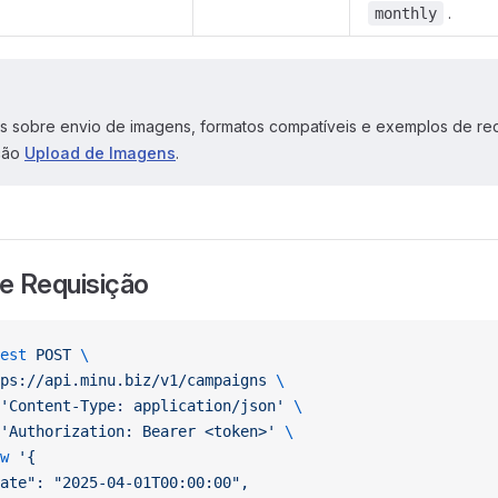
.
monthly
es sobre envio de imagens, formatos compatíveis e exemplos de req
eção
Upload de Imagens
.
e Requisição
est
 POST
 \
ps://api.minu.biz/v1/campaigns
 \
'Content-Type: application/json'
 \
'Authorization: Bearer <token>'
 \
w
 '{
Date": "2025-04-01T00:00:00",