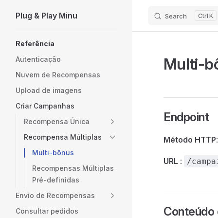
Plug & Play Minu
Search
K
Skip to content
Sidebar Navigation
Referência
Multi-b
Autenticação
Nuvem de Recompensas
Upload de imagens
Criar Campanhas
Endpoint
Recompensa Única
Recompensa Múltiplas
Método HTTP
Multi-bônus
URL
:
/campa
Recompensas Múltiplas
Pré-definidas
Envio de Recompensas
Conteúdo 
Consultar pedidos