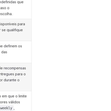
definidas que
caso o
scolha.
isponíveis para
 se qualifique
ue definem os
a das
de recompensas
ntregues para o
r durante o
 em que o limite
lores válidos
,
weekly