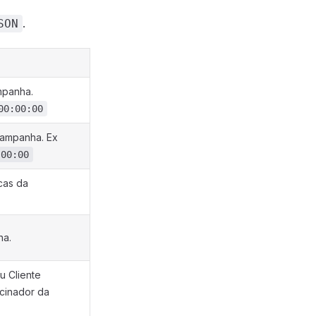
.
SON
mpanha.
00:00:00
campanha. Ex
:00:00
cas da
ha.
 Cliente
ocinador da